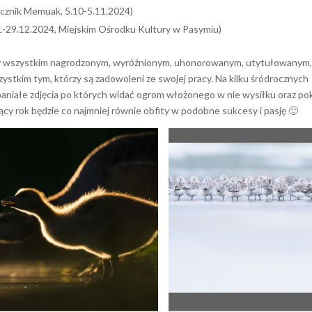
ącznik Memuak, 5.10-5.11.2024)
1-29.12.2024, Miejskim Ośrodku Kultury w Pasymiu)
emy wszystkim nagrodzonym, wyróźnionym, uhonorowanym, utytułowanym
ystkim tym, którzy są zadowoleni ze swojej pracy. Na kilku śródrocznych
aniałe zdjęcia po których widać ogrom włożonego w nie wysiłku oraz pok
cy rok będzie co najmniej równie obfity w podobne sukcesy i pasję 🙂