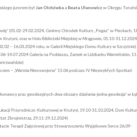
kiego jurorem był
Jan Olchówka
a
Beata Ułanowicz
w Okręgu Toruńs
rodę” (01.02-29.02.2024, Gminny Ośrodek Kultury „Pegaz“ w Pieckach, 1
 Krutyni, oraz w Holu Biblioteki Miejskiej w Mrągowie, 01.10-31.12.2024
02.02 – 16.03.2024 roku, w Galerii Miejskiego Domu Kultury w Szczytnie)
.06-14.07.2024 Galeria na Poddaszu, Zamek w Lidzbarku Warmińskim, 11
etrzwałdzie)
czem – „Warmia Nieoswojona“ 15.06 podczas IV Niezwykłych Spotkań
ykonawcy prac geodezyjnych dwa obszary działania-jedna geodezja” w Ł
dukacji Przyrodniczo-Kulturowej w Krutyni, 19.10-31.10.2024, Dom Kultu
tat Zbrojmistrza, 29.11-29.12.2024)
acie Terapii Zajęciowej przy Stowarzyszeniu Wyjątkowe Serce 26.09-