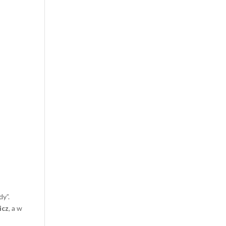
y”.
icz
, a w