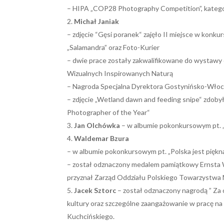
– HIPA „COP28 Photography Competition”, kategori
Michał Janiak
– zdjęcie “Gęsi poranek“ zajęło II miejsce w kon
„Salamandra” oraz Foto-Kurier
– dwie prace zostały zakwalifikowane do wystawy
Wizualnych Inspirowanych Naturą
– Nagroda Specjalna Dyrektora Gostynińsko-Włocła
– zdjęcie „Wetland dawn and feeding snipe“ zdoby
Photographer of the Year“
Jan Olchówka
– w albumie pokonkursowym pt. „Po
Waldemar Bzura
– w albumie pokonkursowym pt. „Polska jest piękna“
– został odznaczony medalem pamiątkowy Ernsta Wi
przyznał Zarząd Oddziału Polskiego Towarzystw
Jacek Sztorc
– został odznaczony nagrodą ” Za o
kultury oraz szczególne zaangażowanie w pracę n
Kuchcińskiego.