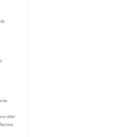
ody
d
enie
ony dóbr
Marcina