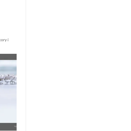
,
ory i