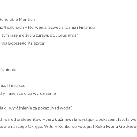
norable Mention
aż 4 salonach – Norwegia, Szwecja, Dania i Finlandia
tym razem o życiu żurawi, pt. „Grus grus“
ełnia Bobrzego Księżyca”
różnienie
ma, II miejsce
sty, I miejsce oraz wyróżnienie
iak
– wyróżnienie za pokaz „Nad wodą”.
ach wśród prelegentów –
Jerz Łaźniewski
wystąpił z pokazem „Istota wod
łonkowie naszego Okręgu. W Jury Konkursu Fotograf Roku
Iwona Gotkiew