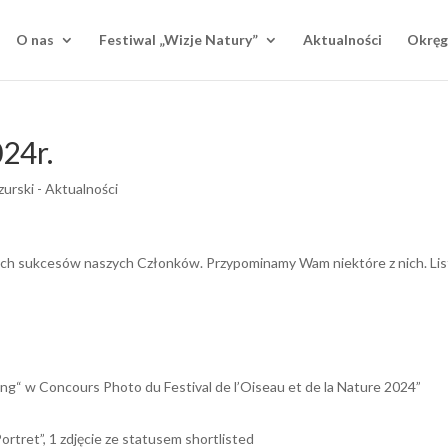
O nas
Festiwal „Wizje Natury”
Aktualności
Okręg
24r.
rski - Aktualności
nych sukcesów naszych Członków. Przypominamy Wam niektóre z nich. Li
ng“ w Concours Photo du Festival de l’Oiseau et de la Nature 2024”
ortret”, 1 zdjęcie ze statusem shortlisted