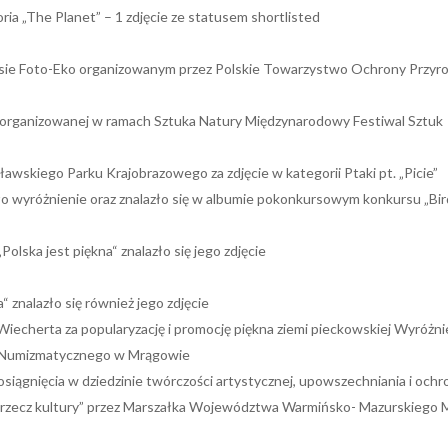
a „The Planet” – 1 zdjęcie ze statusem shortlisted
kursie Foto-Eko organizowanym przez Polskie Towarzystwo Ochrony Przyr
 organizowanej w ramach Sztuka Natury Międzynarodowy Festiwal Sztuk
wskiego Parku Krajobrazowego za zdjęcie w kategorii Ptaki pt. „Picie”
ło wyróżnienie oraz znalazło się w albumie pokonkursowym konkursu „Bir
lska jest piękna“ znalazło się jego zdjęcie
 znalazło się również jego zdjęcie
echerta za popularyzację i promocję piękna ziemi pieckowskiej Wyróżni
a Numizmatycznego w Mrągowie
siągnięcia w dziedzinie twórczości artystycznej, upowszechniania i ochr
a rzecz kultury” przez Marszałka Województwa Warmińsko- Mazurskiego 