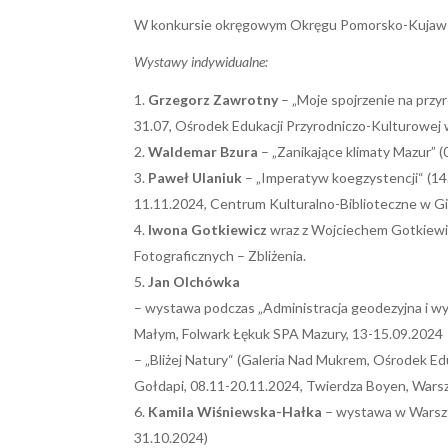
W konkursie okręgowym Okręgu Pomorsko-Kujaws
Wystawy indywidualne:
Grzegorz Zawrotny
– „Moje spojrzenie na przy
31.07, Ośrodek Edukacji Przyrodniczo-Kulturowej w
Waldemar Bzura
– „Zanikające klimaty Mazur” (
Paweł Ulaniuk
– „Imperatyw koegzystencji“ (14
11.11.2024, Centrum Kulturalno-Biblioteczne w Gi
Iwona Gotkiewicz
wraz z Wojciechem Gotkiewi
Fotograficznych – Zbliżenia.
Jan Olchówka
– wystawa podczas „Administracja geodezyjna i w
Małym, Folwark Łękuk SPA Mazury, 13-15.09.2024
– „Bliżej Natury“ (Galeria Nad Mukrem, Ośrodek E
Gołdapi, 08.11-20.11.2024, Twierdza Boyen, Warsz
Kamila Wiśniewska-Hałka
– wystawa w Warszt
31.10.2024)