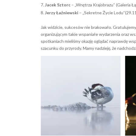
Jacek Sztorc
– „Wnętrza Krajobrazu“ (Galeria Ł
Jerzy Łaźniewski
– „Sekretne Życie Lodu“(29.1
Jak widzicie, sukcesów nie brakowało. Gratuluj
organizującym takie wspaniałe wydarzenia oraz wsz
spotkaniach mieliśmy okazję oglądać naprawdę wsp
szacunku do przyrody. Mamy nadzieję, że nadchodzą