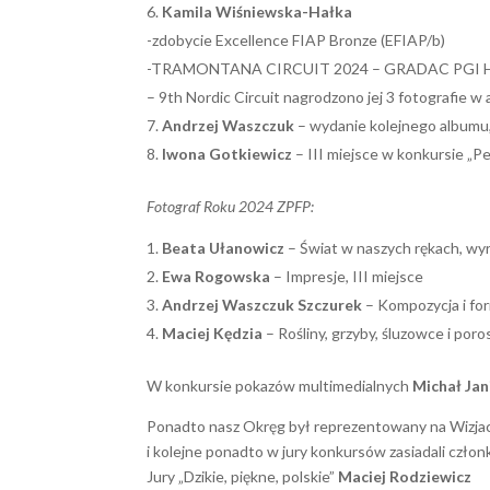
Kamila Wiśniewska-Hałka
-zdobycie Excellence FIAP Bronze (EFIAP/b)
-TRAMONTANA CIRCUIT 2024 – GRADAC PGI Ho
– 9th Nordic Circuit nagrodzono jej 3 fotografie w 
Andrzej Waszczuk
– wydanie kolejnego albumu, 
Iwona Gotkiewicz
– III miejsce w konkursie „P
Fotograf Roku 2024 ZPFP:
Beata Ułanowicz
– Świat w naszych rękach, wy
Ewa Rogowska
– Impresje, III miejsce
Andrzej Waszczuk Szczurek
– Kompozycja i for
Maciej Kędzia
– Rośliny, grzyby, śluzowce i poro
W konkursie pokazów multimedialnych
Michał Jan
Ponadto nasz Okręg był reprezentowany na Wizj
i kolejne ponadto w jury konkursów zasiadali cz
Jury „Dzikie, piękne, polskie”
Maciej Rodziewicz