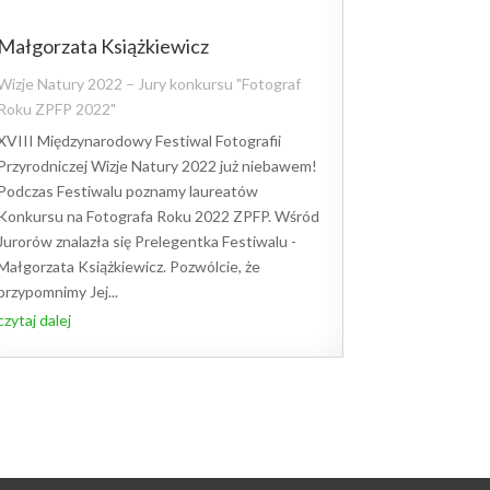
Małgorzata Książkiewicz
Wizje Natury 2022 – Jury konkursu "Fotograf
Roku ZPFP 2022"
XVIII Międzynarodowy Festiwal Fotografii
Przyrodniczej Wizje Natury 2022 już niebawem!
Podczas Festiwalu poznamy laureatów
Konkursu na Fotografa Roku 2022 ZPFP. Wśród
Jurorów znalazła się Prelegentka Festiwalu -
Małgorzata Książkiewicz. Pozwólcie, że
przypomnimy Jej...
czytaj dalej