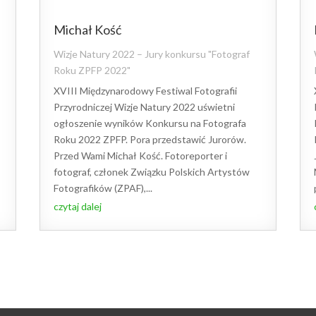
Michał Kość
Wizje Natury 2022 – Jury konkursu "Fotograf
Roku ZPFP 2022"
XVIII Międzynarodowy Festiwal Fotografii
Przyrodniczej Wizje Natury 2022 uświetni
ogłoszenie wyników Konkursu na Fotografa
Roku 2022 ZPFP. Pora przedstawić Jurorów.
Przed Wami Michał Kość. Fotoreporter i
fotograf, członek Związku Polskich Artystów
Fotografików (ZPAF),...
czytaj dalej